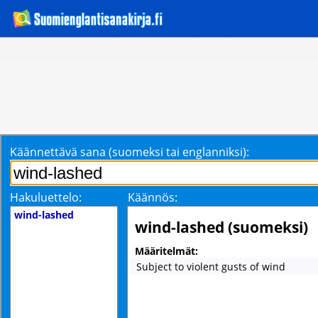
Käännettävä sana (suomeksi tai englanniksi):
Hakuluettelo:
Käännös:
wind-lashed
wind-lashed (suomeksi)
Määritelmät:
Subject to violent gusts of wind