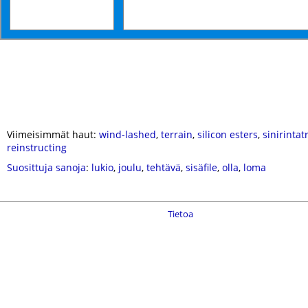
Viimeisimmät haut:
wind-lashed
,
terrain
,
silicon esters
,
sinirintat
reinstructing
Suosittuja sanoja
:
lukio
,
joulu
,
tehtävä
,
sisäfile
,
olla
,
loma
Tietoa