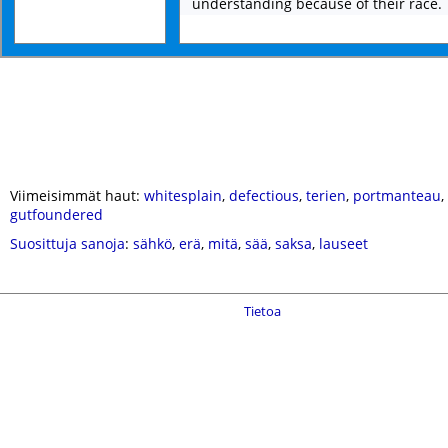
understanding because of their race.
Viimeisimmät haut:
whitesplain
,
defectious
,
terien
,
portmanteau
,
gutfoundered
Suosittuja sanoja
:
sähkö
,
erä
,
mitä
,
sää
,
saksa
,
lauseet
Tietoa