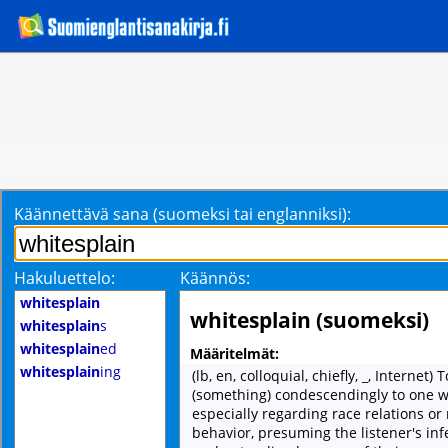
Käännettävä sana (suomeksi tai englanniksi):
Hakuluettelo:
Käännös:
whitesplain
whitesplain (suomeksi)
whitesplain
s
whitesplain
ed
Määritelmät:
whitesplain
ing
(lb, en, colloquial, chiefly, _, Internet) 
(something) condescendingly to one wh
especially regarding race relations or
behavior, presuming the listener's inf