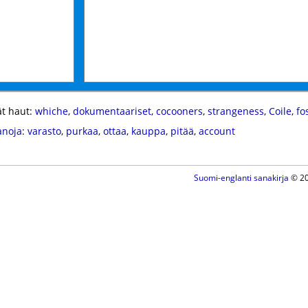
t haut:
whiche
,
dokumentaariset
,
cocooners
,
strangeness
,
Coile
,
fo
anoja
:
varasto
,
purkaa
,
ottaa
,
kauppa
,
pitää
,
account
Suomi-englanti sanakirja
© 20