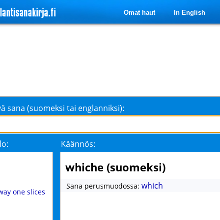
Omat haut
In English
ä sana (suomeksi tai englanniksi):
lo:
Käännös:
whiche (suomeksi)
which
Sana perusmuodossa:
way one slices