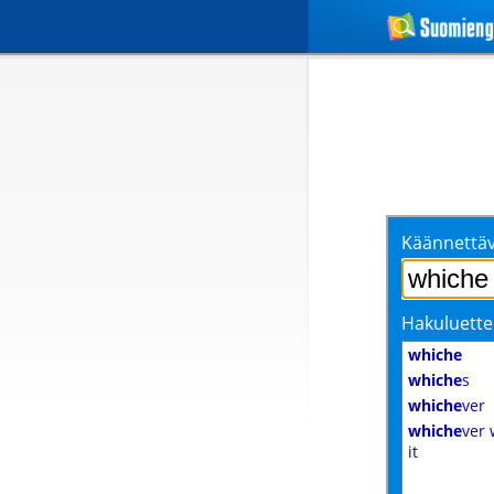
Käännettäv
Hakuluette
whiche
whiche
s
whiche
ver
whiche
ver 
it