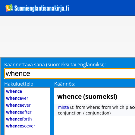
Käännettävä sana (suomeksi tai englanniksi):
Hakuluettelo:
Käännös:
whence
whence (suomeksi)
whence
ver
whence
ever
mistä
(
s
: from where; from which plac
whence
after
conjunction / conjunction)
whence
forth
whence
soever