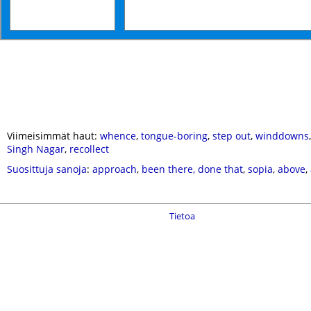
Viimeisimmät haut:
whence
,
tongue-boring
,
step out
,
winddowns
Singh Nagar
,
recollect
Suosittuja sanoja
:
approach
,
been there, done that
,
sopia
,
above
,
Tietoa