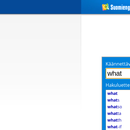
Käännettäv
Hakuluette
what
what
s
what
so
what
ta
what
th
what
-if