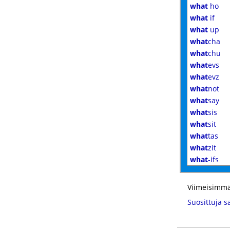
what
ho
what
if
what
up
what
cha
what
chu
what
evs
what
evz
what
not
what
say
what
sis
what
sit
what
tas
what
zit
what
-ifs
Viimeisimmä
Suosittuja s