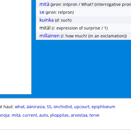
mitä
(
pron
: intpron / What? (interrogative pro
se
(
pron
: relpron)
kuinka
(
d
: such)
mitä!
(
i
: expression of surprise / 1)
millainen
(
i
: how much! (in an exclamation))
t haut:
what
,
äänirasia
,
SS
,
onchidiid
,
upcourt
,
epiphloeum
anoja
:
mitä
,
current
,
auto
,
ylioppilas
,
arvostaa
,
terve