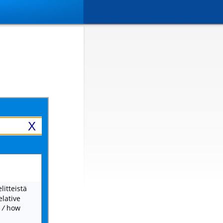
X
litteistä
elative
t
/
how