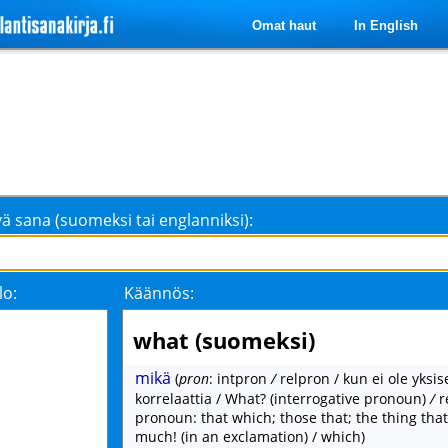
Omat haut
In English
ä sana (suomeksi tai englanniksi):
lo:
Käännös:
what (suomeksi)
mikä
(
pron
: intpron
/
relpron / kun ei ole yksise
korrelaattia / What? (interrogative pronoun)
/
r
pronoun: that which; those that; the thing tha
much! (in an exclamation) / which)