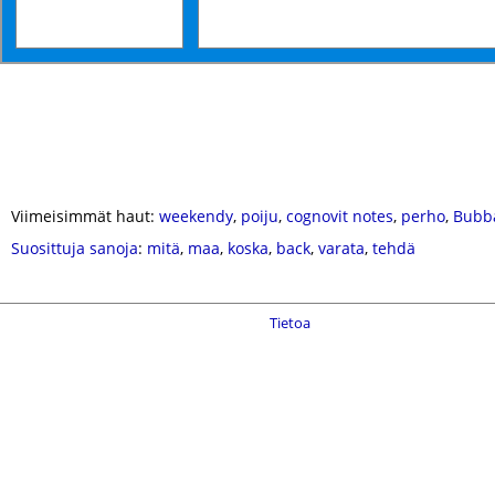
Viimeisimmät haut:
weekendy
,
poiju
,
cognovit notes
,
perho
,
Bubb
Suosittuja sanoja
:
mitä
,
maa
,
koska
,
back
,
varata
,
tehdä
Tietoa