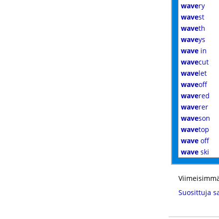
wave
ry
wave
st
wave
th
wave
ys
wave
in
wave
cut
wave
let
wave
off
wave
red
wave
rer
wave
son
wave
top
wave
off
wave
ski
Viimeisimmä
Suosittuja s