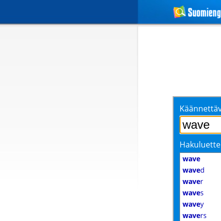
Käännettäv
Hakuluette
wave
wave
d
wave
r
wave
s
wave
y
wave
rs