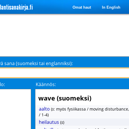
Omat haut
In English
ä sana (suomeksi tai englanniksi):
lo:
Käännös:
wave (suomeksi)
aalto
(
s
: myös fysiikassa / moving disturbance
/ 1-4)
heilautus
(
s
)