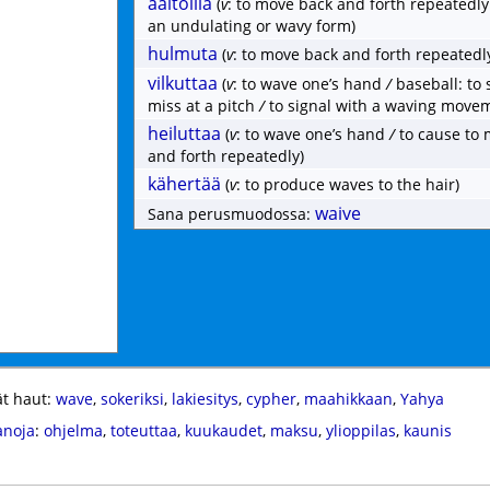
aaltoilla
(
v
: to move back and forth repeatedl
an undulating or wavy form)
hulmuta
(
v
: to move back and forth repeatedl
vilkuttaa
(
v
: to wave one’s hand
/
baseball: to
miss at a pitch
/
to signal with a waving move
heiluttaa
(
v
: to wave one’s hand
/
to cause to
and forth repeatedly)
kähertää
(
v
: to produce waves to the hair)
waive
Sana perusmuodossa:
t haut:
wave
,
sokeriksi
,
lakiesitys
,
cypher
,
maahikkaan
,
Yahya
anoja
:
ohjelma
,
toteuttaa
,
kuukaudet
,
maksu
,
ylioppilas
,
kaunis