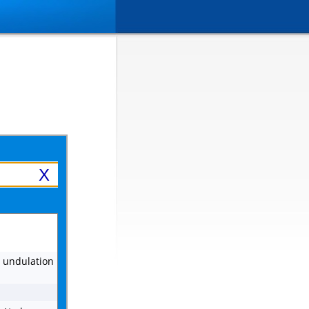
X
, undulation