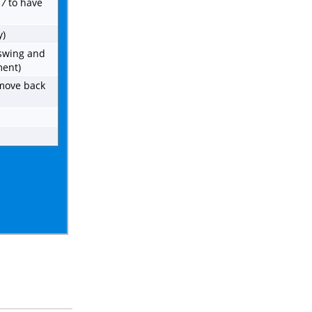
y
/
to have
y)
 swing and
ment)
 move back