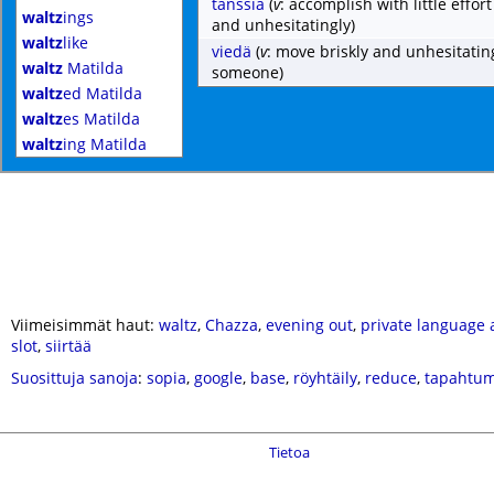
tanssia
(
v
: accomplish with little effor
waltz
ings
and unhesitatingly)
waltz
like
viedä
(
v
: move briskly and unhesitating
waltz
Matilda
someone)
waltz
ed Matilda
waltz
es Matilda
waltz
ing Matilda
Viimeisimmät haut:
waltz
,
Chazza
,
evening out
,
private language
slot
,
siirtää
Suosittuja sanoja
:
sopia
,
google
,
base
,
röyhtäily
,
reduce
,
tapahtu
Tietoa