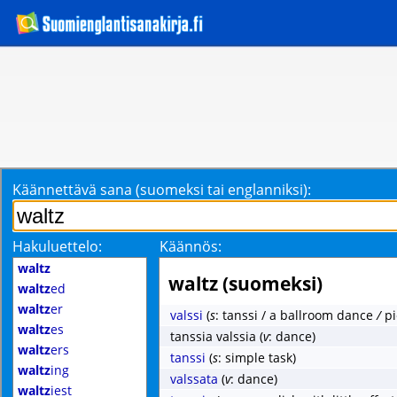
Käännettävä sana (suomeksi tai englanniksi):
Hakuluettelo:
Käännös:
waltz
waltz (suomeksi)
waltz
ed
waltz
er
valssi
(
s
: tanssi / a ballroom dance
/
pi
waltz
es
tanssia valssia
(
v
: dance)
waltz
ers
tanssi
(
s
: simple task)
waltz
ing
valssata
(
v
: dance)
waltz
iest