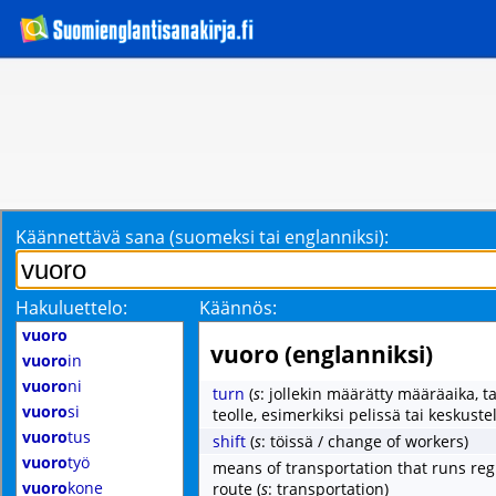
Käännettävä sana (suomeksi tai englanniksi):
Hakuluettelo:
Käännös:
vuoro
vuoro (englanniksi)
vuoro
in
vuoro
ni
turn
(
s
: jollekin määrätty määräaika, tai
vuoro
si
teolle, esimerkiksi pelissä tai keskuste
vuoro
tus
shift
(
s
: töissä / change of workers)
vuoro
työ
means of transportation that runs reg
vuoro
kone
route
(
s
: transportation)