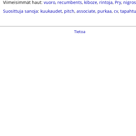
Viimeisimmät haut:
vuoro
,
recumbents
,
kiboze
,
rintoja
,
Pry
,
nigros
Suosittuja sanoja
:
kuukaudet
,
pitch
,
associate
,
purkaa
,
cv
,
tapaht
Tietoa