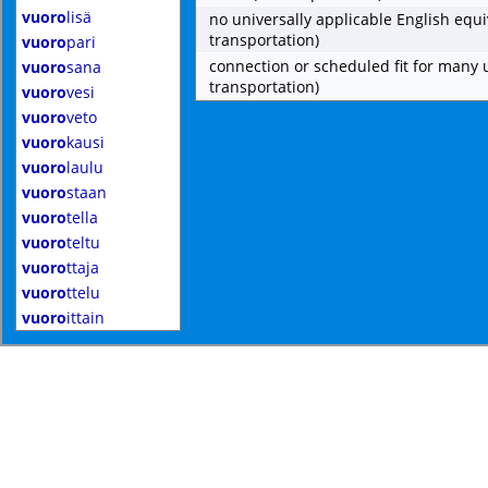
vuoro
lisä
no universally applicable English equi
transportation)
vuoro
pari
connection or scheduled fit for many
vuoro
sana
transportation)
vuoro
vesi
vuoro
veto
vuoro
kausi
vuoro
laulu
vuoro
staan
vuoro
tella
vuoro
teltu
vuoro
ttaja
vuoro
ttelu
vuoro
ittain