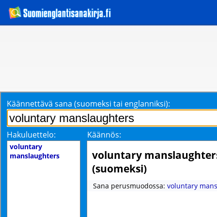
Käännettävä sana (suomeksi tai englanniksi):
Hakuluettelo:
Käännös:
voluntary
voluntary manslaughter
manslaughters
(suomeksi)
Sana perusmuodossa:
voluntary mans