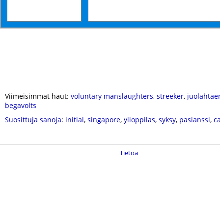
Viimeisimmät haut:
voluntary manslaughters
,
streeker
,
juolahtae
begavolts
Suosittuja sanoja
:
initial
,
singapore
,
ylioppilas
,
syksy
,
pasianssi
,
c
Tietoa