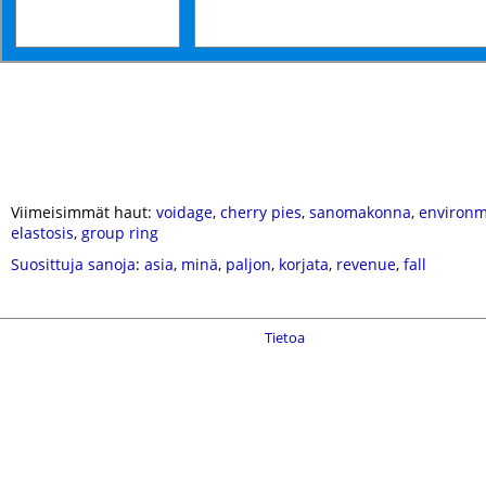
Viimeisimmät haut:
voidage
,
cherry pies
,
sanomakonna
,
environm
elastosis
,
group ring
Suosittuja sanoja
:
asia
,
minä
,
paljon
,
korjata
,
revenue
,
fall
Tietoa