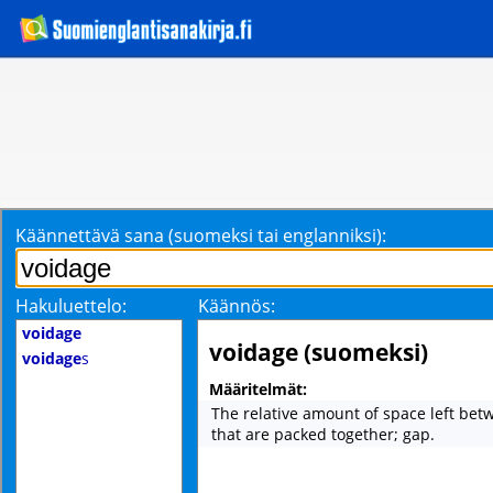
Käännettävä sana (suomeksi tai englanniksi):
Hakuluettelo:
Käännös:
voidage
voidage (suomeksi)
voidage
s
Määritelmät:
The relative amount of space left bet
that are packed together; gap.