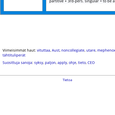
partitive + 3rd-pers. singular = to be
Viimeisimmät haut:
vituttaa
,
Aust
,
noncollegiate
,
utare
,
mephenox
tähtituliperät
Suosittuja sanoja
:
syksy
,
paljon
,
apply
,
ohje
,
tieto
,
CEO
Tietoa