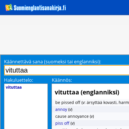
Käännettävä sana (suomeksi tai englanniksi):
Hakuluettelo:
Käännös:
vituttaa
vituttaa (englanniksi)
be pissed off
(
v
: ärsyttää kovasti, harm
annoy
(
v
)
cause annoyance
(
v
)
piss off
(
v
)