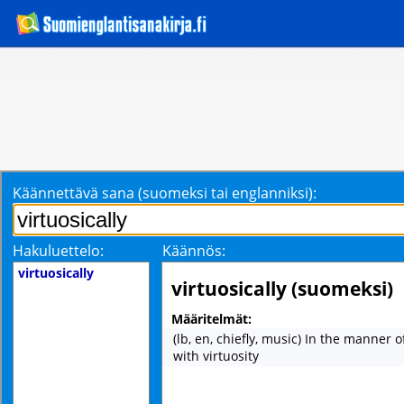
Käännettävä sana (suomeksi tai englanniksi):
Hakuluettelo:
Käännös:
virtuosically
virtuosically (suomeksi)
Määritelmät:
(lb, en, chiefly, music) In the manner o
with virtuosity