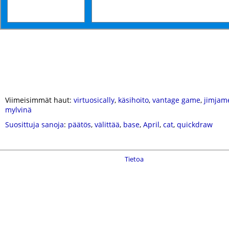
Viimeisimmät haut:
virtuosically
,
käsihoito
,
vantage game
,
jimjam
mylvinä
Suosittuja sanoja
:
päätös
,
välittää
,
base
,
April
,
cat
,
quickdraw
Tietoa