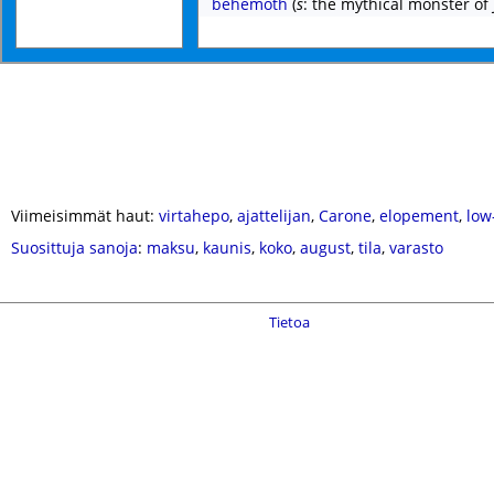
behemoth
(
s
: the mythical monster of 
Viimeisimmät haut:
virtahepo
,
ajattelijan
,
Carone
,
elopement
,
low
Suosittuja sanoja
:
maksu
,
kaunis
,
koko
,
august
,
tila
,
varasto
Tietoa