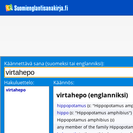
Käännettävä sana (suomeksi tai englanniksi):
Hakuluettelo:
Käännös:
virtahepo
virtahepo (englanniksi)
hippopotamus
(
s
: ''Hippopotamus amp
hippo
(
s
: ''Hippopotamus amphibius'')
Hippopotamus amphibius
(
s
)
any member of the family Hippopota