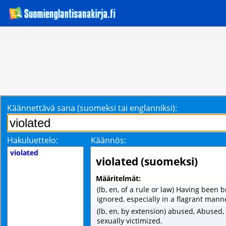
Käännettävä sana (suomeksi tai englanniksi):
Hakuluettelo:
Käännös:
violated
violated (suomeksi)
Määritelmät:
(lb, en, of a rule or law) Having been 
ignored, especially in a flagrant mann
(lb, en, by extension) abused, Abused
sexually victimized.