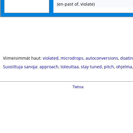
(en-past of, violate)
Viimeisimmät haut:
violated
,
microdrops
,
autoconversions
,
doati
Suosittuja sanoja
:
approach
,
toteuttaa
,
stay tuned
,
pitch
,
ohjelma
Tietoa