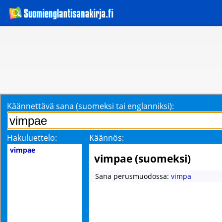
Käännettävä sana (suomeksi tai englanniksi):
Hakuluettelo:
Käännös:
vimpae
vimpae (suomeksi)
Sana perusmuodossa:
vimpa