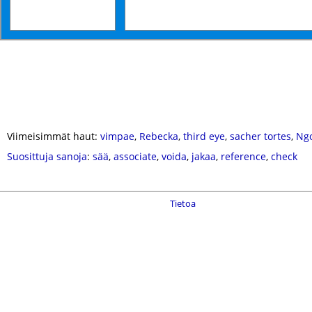
Viimeisimmät haut:
vimpae
,
Rebecka
,
third eye
,
sacher tortes
,
Ng
Suosittuja sanoja
:
sää
,
associate
,
voida
,
jakaa
,
reference
,
check
Tietoa