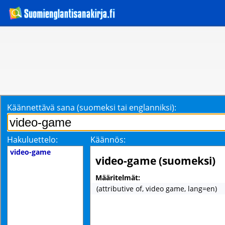
Käännettävä sana (suomeksi tai englanniksi):
Hakuluettelo:
Käännös:
video-game
video-game (suomeksi)
Määritelmät:
(attributive of, video game, lang=en)