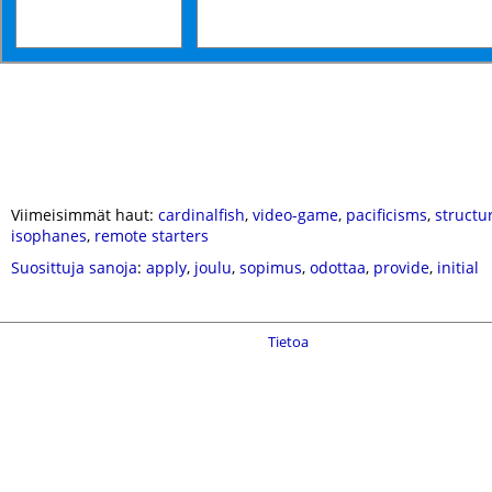
Viimeisimmät haut:
cardinalfish
,
video-game
,
pacificisms
,
structu
isophanes
,
remote starters
Suosittuja sanoja
:
apply
,
joulu
,
sopimus
,
odottaa
,
provide
,
initial
Tietoa