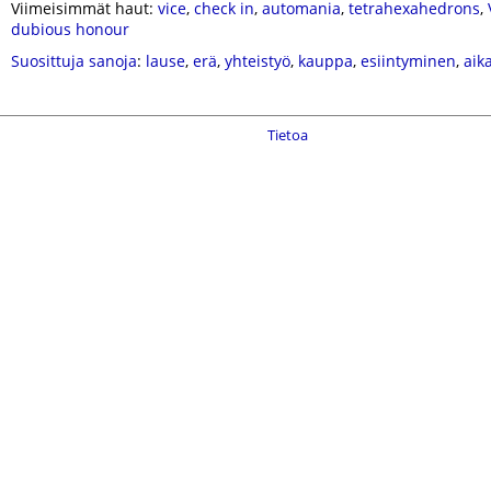
Viimeisimmät haut:
vice
,
check in
,
automania
,
tetrahexahedrons
,
dubious honour
Suosittuja sanoja
:
lause
,
erä
,
yhteistyö
,
kauppa
,
esiintyminen
,
aik
Tietoa