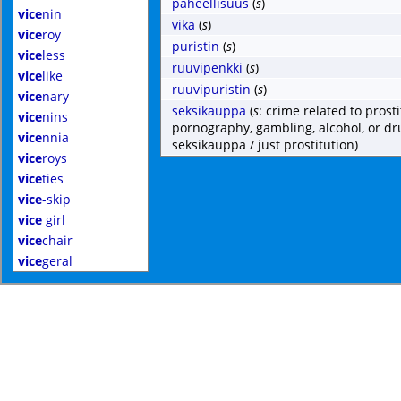
paheellisuus
(
s
)
vice
nin
vika
(
s
)
vice
roy
puristin
(
s
)
vice
less
ruuvipenkki
(
s
)
vice
like
ruuvipuristin
(
s
)
vice
nary
seksikauppa
(
s
: crime related to prosti
vice
nins
pornography, gambling, alcohol, or dr
vice
nnia
seksikauppa / just prostitution)
vice
roys
vice
ties
vice
-skip
vice
girl
vice
chair
vice
geral