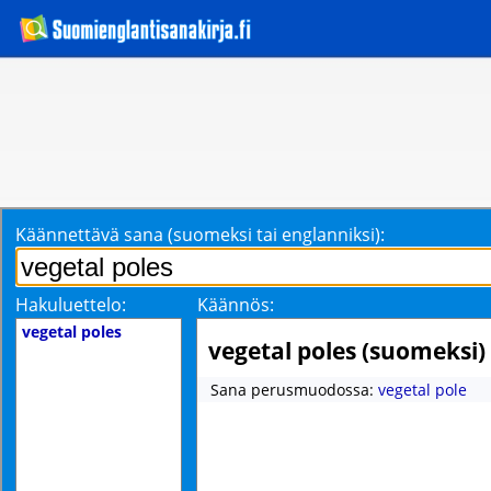
Käännettävä sana (suomeksi tai englanniksi):
Hakuluettelo:
Käännös:
vegetal poles
vegetal poles (suomeksi)
Sana perusmuodossa:
vegetal pole