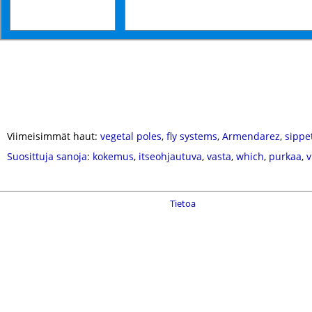
Viimeisimmät haut:
vegetal poles
,
fly systems
,
Armendarez
,
sippe
Suosittuja sanoja
:
kokemus
,
itseohjautuva
,
vasta
,
which
,
purkaa
,
v
Tietoa