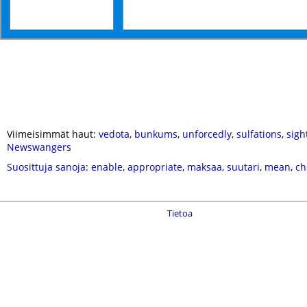
Viimeisimmät haut:
vedota
,
bunkums
,
unforcedly
,
sulfations
,
sigh
Newswangers
Suosittuja sanoja
:
enable
,
appropriate
,
maksaa
,
suutari
,
mean
,
ch
Tietoa