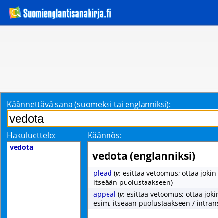
Käännettävä sana (suomeksi tai englanniksi):
Hakuluettelo:
Käännös:
vedota
vedota (englanniksi)
plead
(
v
: esittää vetoomus; ottaa jokin
itseään puolustaakseen)
appeal
(
v
: esittää vetoomus; ottaa joki
esim. itseään puolustaakseen / intrans