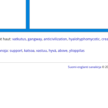
t haut:
vatkutus
,
gangway
,
anticivilization
,
hyalohyphomycotic
,
cre
anoja
:
support
,
katsoa
,
vastuu
,
hyvä
,
above
,
ylioppilas
Suomi-englanti sanakirja
© 20