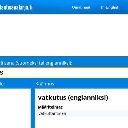
Omat haut
In English
ä sana (suomeksi tai englanniksi):
lo:
Käännös:
vatkutus (englanniksi)
Määritelmät:
vatkuttaminen