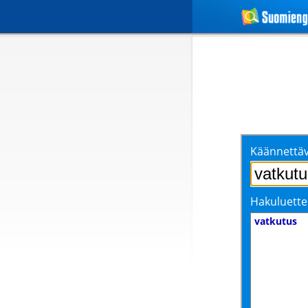
Käännettäv
Hakuluette
vatkutus