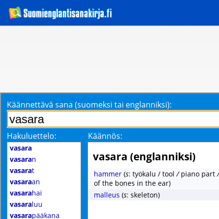
Käännettävä sana (suomeksi tai englanniksi):
Hakuluettelo:
Käännös:
vasara
vasara (englanniksi)
vasara
n
vasara
t
hammer
(
s
: työkalu / tool
/
piano part
vasara
an
of the bones in the ear)
vasara
hai
malleus
(
s
: skeleton)
vasara
luu
vasara
pääkana