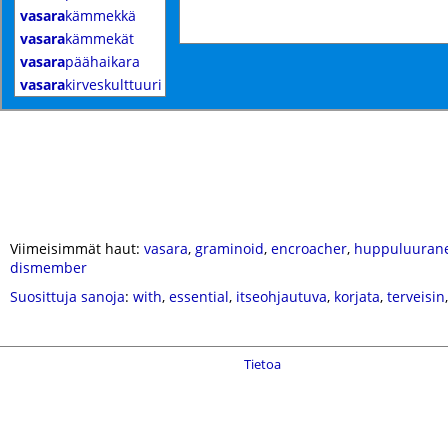
vasara
kämmekkä
vasara
kämmekät
vasara
päähaikara
vasara
kirveskulttuuri
Viimeisimmät haut:
vasara
,
graminoid
,
encroacher
,
huppuluuran
dismember
Suosittuja sanoja
:
with
,
essential
,
itseohjautuva
,
korjata
,
terveisin
Tietoa