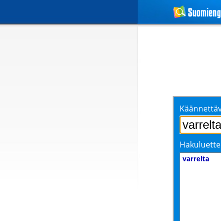
Käännettäv
Hakuluette
varrelta