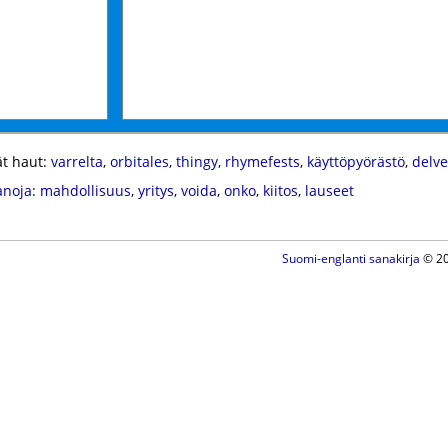
t haut:
varrelta
,
orbitales
,
thingy
,
rhymefests
,
käyttöpyörästö
,
delve
anoja
:
mahdollisuus
,
yritys
,
voida
,
onko
,
kiitos
,
lauseet
Suomi-englanti sanakirja
© 20