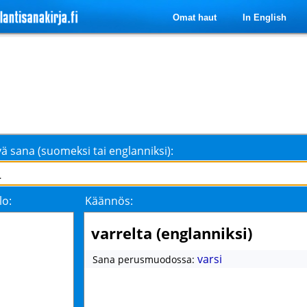
Omat haut
In English
ä sana (suomeksi tai englanniksi):
lo:
Käännös:
varrelta (englanniksi)
varsi
Sana perusmuodossa: