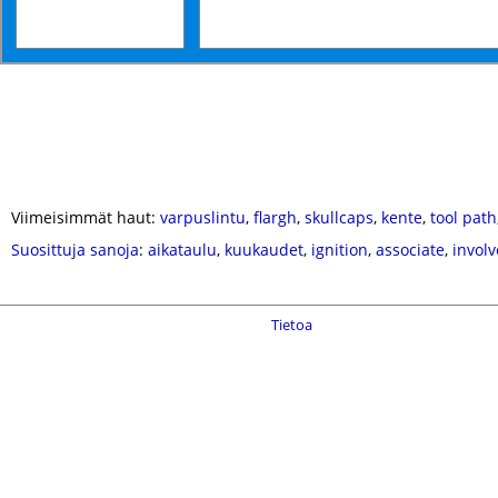
Viimeisimmät haut:
varpuslintu
,
flargh
,
skullcaps
,
kente
,
tool path
Suosittuja sanoja
:
aikataulu
,
kuukaudet
,
ignition
,
associate
,
involv
Tietoa