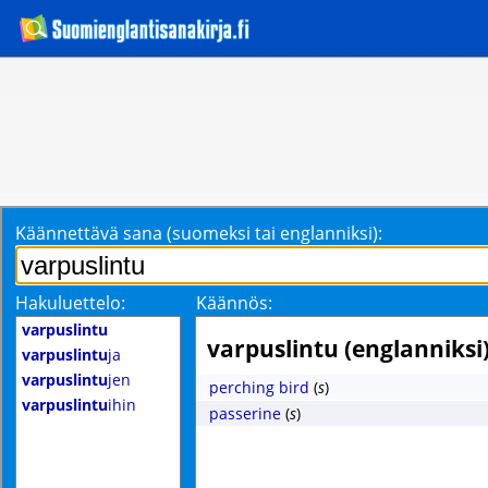
Käännettävä sana (suomeksi tai englanniksi):
Hakuluettelo:
Käännös:
varpuslintu
varpuslintu (englanniksi
varpuslintu
ja
varpuslintu
jen
perching bird
(
s
)
varpuslintu
ihin
passerine
(
s
)