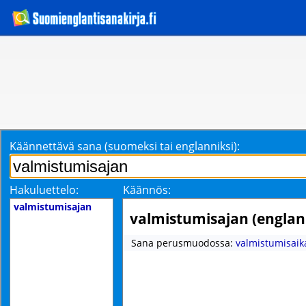
Käännettävä sana (suomeksi tai englanniksi):
Hakuluettelo:
Käännös:
valmistumisajan
valmistumisajan (englan
Sana perusmuodossa:
valmistumisaik