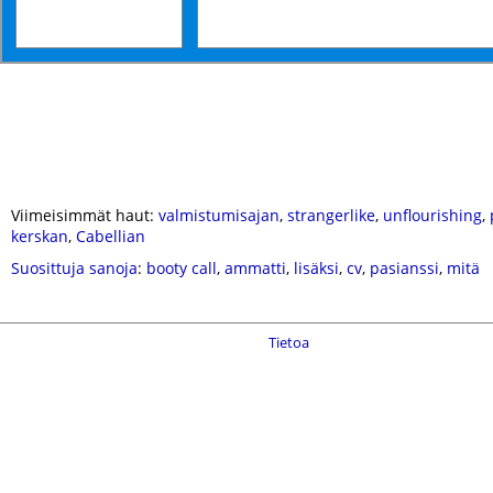
Viimeisimmät haut:
valmistumisajan
,
strangerlike
,
unflourishing
,
kerskan
,
Cabellian
Suosittuja sanoja
:
booty call
,
ammatti
,
lisäksi
,
cv
,
pasianssi
,
mitä
Tietoa