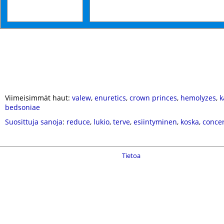
Viimeisimmät haut:
valew
,
enuretics
,
crown princes
,
hemolyzes
,
k
bedsoniae
Suosittuja sanoja
:
reduce
,
lukio
,
terve
,
esiintyminen
,
koska
,
conce
Tietoa