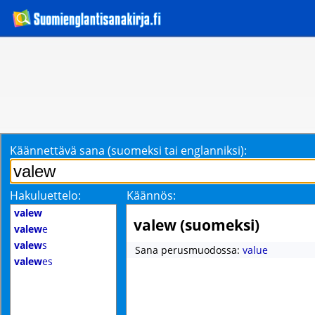
Käännettävä sana (suomeksi tai englanniksi):
Hakuluettelo:
Käännös:
valew
valew (suomeksi)
valew
e
valew
s
Sana perusmuodossa:
value
valew
es