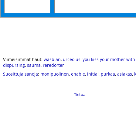
Viimeisimmät haut:
wasbian
,
urceolus
,
you kiss your mother with
dispursing
,
sauma
,
reredorter
Suosittuja sanoja
:
monipuolinen
,
enable
,
initial
,
purkaa
,
asiakas
,
Tietoa