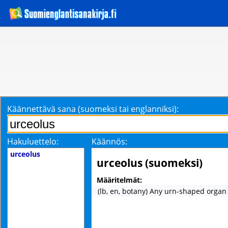
Käännettävä sana (suomeksi tai englanniksi):
Hakuluettelo:
Käännös:
urceolus
urceolus (suomeksi)
Määritelmät:
(lb, en, botany) Any urn-shaped organ 