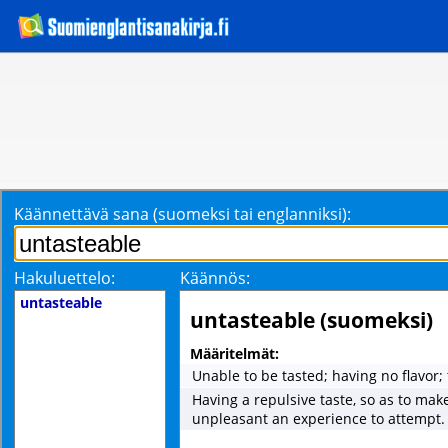
Käännettävä sana (suomeksi tai englanniksi):
Hakuluettelo:
Käännös:
untasteable
untasteable (suomeksi)
Määritelmät:
Unable to be tasted; having no flavor; 
Having a repulsive taste, so as to make
unpleasant an experience to attempt.