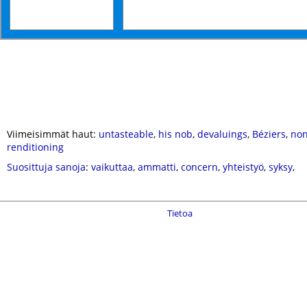
Viimeisimmät haut:
untasteable
,
his nob
,
devaluings
,
Béziers
,
non
renditioning
Suosittuja sanoja
:
vaikuttaa
,
ammatti
,
concern
,
yhteistyö
,
syksy
,
Tietoa