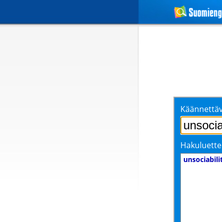
Käännettäv
Hakuluette
unsociabili