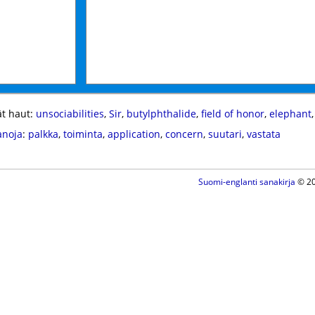
t haut:
unsociabilities
,
Sir
,
butylphthalide
,
field of honor
,
elephant
anoja
:
palkka
,
toiminta
,
application
,
concern
,
suutari
,
vastata
Suomi-englanti sanakirja
© 20