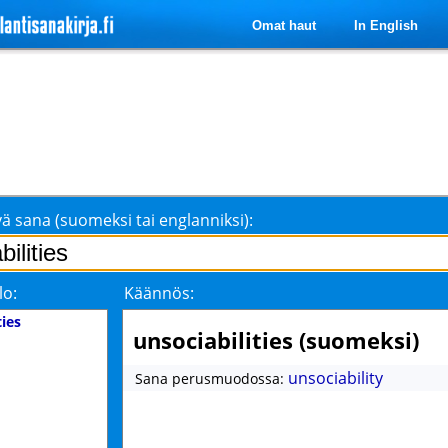
Omat haut
In English
ä sana (suomeksi tai englanniksi):
lo:
Käännös:
ties
unsociabilities (suomeksi)
unsociability
Sana perusmuodossa: