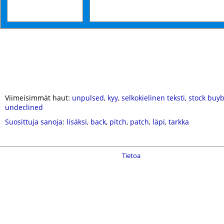
Viimeisimmät haut:
unpulsed
,
kyy
,
selkokielinen teksti
,
stock buy
undeclined
Suosittuja sanoja
:
lisäksi
,
back
,
pitch
,
patch
,
läpi
,
tarkka
Tietoa