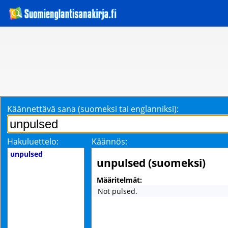
Käännettävä sana (suomeksi tai englanniksi):
Hakuluettelo:
Käännös:
unpulsed
unpulsed (suomeksi)
Määritelmät:
Not pulsed.