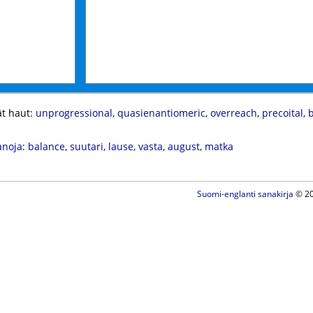
t haut:
unprogressional
,
quasienantiomeric
,
overreach
,
precoital
,
b
anoja
:
balance
,
suutari
,
lause
,
vasta
,
august
,
matka
Suomi-englanti sanakirja
© 20