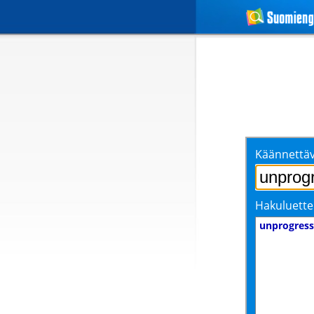
Käännettäv
Hakuluette
unprogress