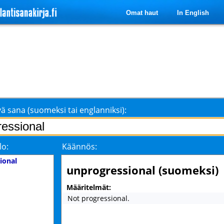
Omat haut
In English
ä sana (suomeksi tai englanniksi):
lo:
Käännös:
ional
unprogressional (suomeksi)
Määritelmät:
Not progressional.