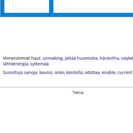
Viimeisimmät haut:
unmaking
,
jättää huomiotta
,
häränliha
,
näytel
lähtöenergia
,
sylkemää
Suosittuja sanoja
:
kaunis
,
onko
,
käsitellä
,
odottaa
,
enable
,
current
Tietoa