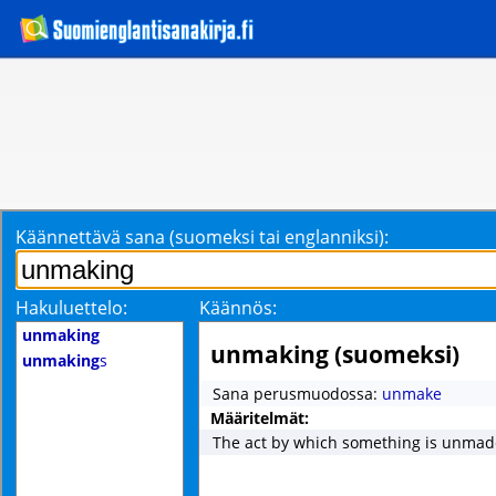
Käännettävä sana (suomeksi tai englanniksi):
Hakuluettelo:
Käännös:
unmaking
unmaking (suomeksi)
unmaking
s
Sana perusmuodossa:
unmake
Määritelmät:
The act by which something is unmad