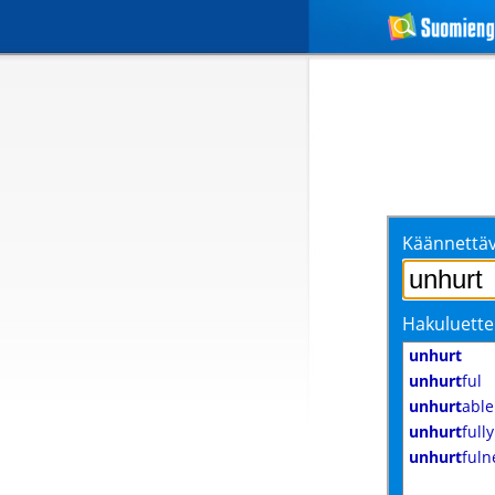
Käännettäv
Hakuluette
unhurt
unhurt
ful
unhurt
able
unhurt
fully
unhurt
fuln