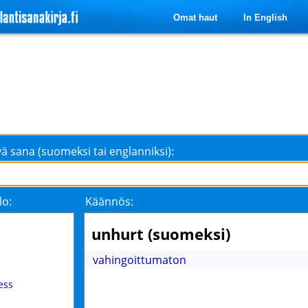
Omat haut
In English
ä sana (suomeksi tai englanniksi):
lo:
Käännös:
unhurt (suomeksi)
vahingoittumaton
ess