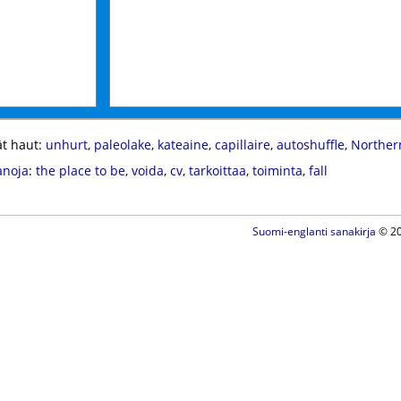
t haut:
unhurt
,
paleolake
,
kateaine
,
capillaire
,
autoshuffle
,
Northern
anoja
:
the place to be
,
voida
,
cv
,
tarkoittaa
,
toiminta
,
fall
Suomi-englanti sanakirja
© 20