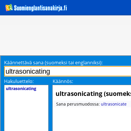
Käännettävä sana (suomeksi tai englanniksi):
Hakuluettelo:
Käännös:
ultrasonicating
ultrasonicating (suomeks
Sana perusmuodossa:
ultrasonicate