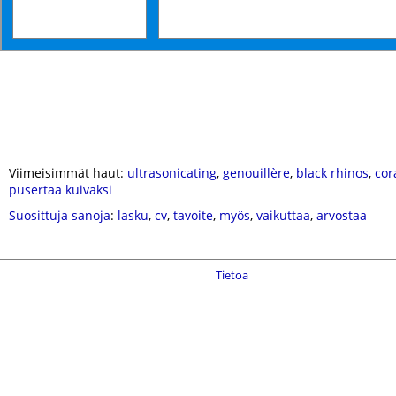
Viimeisimmät haut:
ultrasonicating
,
genouillère
,
black rhinos
,
cor
pusertaa kuivaksi
Suosittuja sanoja
:
lasku
,
cv
,
tavoite
,
myös
,
vaikuttaa
,
arvostaa
Tietoa