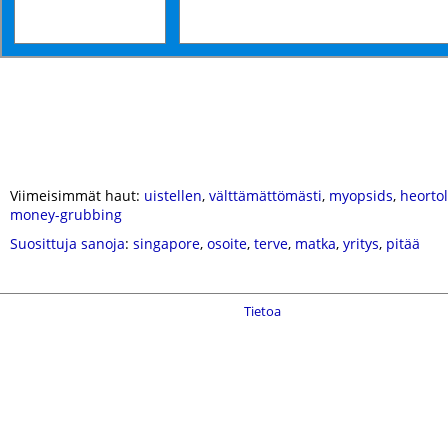
Viimeisimmät haut:
uistellen
,
välttämättömästi
,
myopsids
,
heorto
money-grubbing
Suosittuja sanoja
:
singapore
,
osoite
,
terve
,
matka
,
yritys
,
pitää
Tietoa