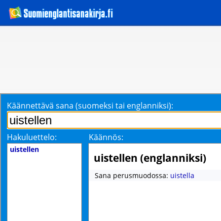
Käännettävä sana (suomeksi tai englanniksi):
Hakuluettelo:
Käännös:
uistellen
uistellen (englanniksi)
Sana perusmuodossa:
uistella