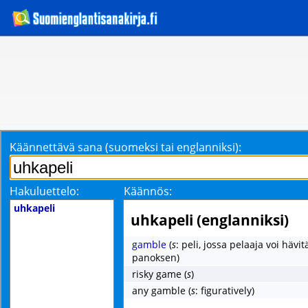
Käännettävä sana (suomeksi tai englanniksi):
Hakuluettelo:
Käännös:
uhkapeli
uhkapeli (englanniksi)
gamble
(
s
: peli, jossa pelaaja voi häv
panoksen)
risky game
(
s
)
any gamble
(
s
: figuratively)