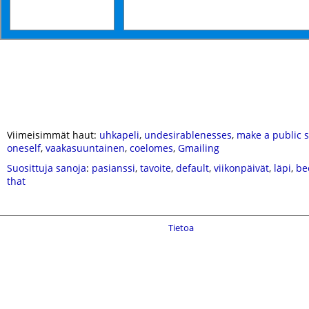
Viimeisimmät haut:
uhkapeli
,
undesirablenesses
,
make a public s
oneself
,
vaakasuuntainen
,
coelomes
,
Gmailing
Suosittuja sanoja
:
pasianssi
,
tavoite
,
default
,
viikonpäivät
,
läpi
,
be
that
Tietoa