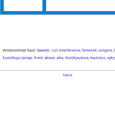
Viimeisimmät haut:
tweeter
,
run interference
,
femerell
,
unspins
,
Suosittuja sanoja
:
front
,
above
,
aika
,
itseohjautuva
,
koulutus
,
syks
Tietoa