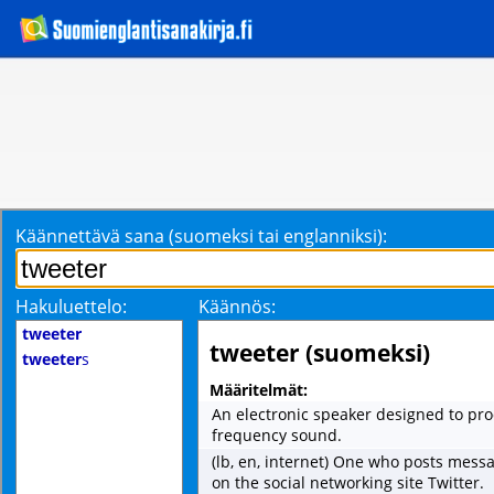
Käännettävä sana (suomeksi tai englanniksi):
Hakuluettelo:
Käännös:
tweeter
tweeter (suomeksi)
tweeter
s
Määritelmät:
An electronic speaker designed to pr
frequency sound.
(lb, en, internet) One who posts messa
on the social networking site Twitter.