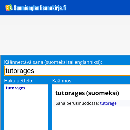
Käännettävä sana (suomeksi tai englanniksi):
Hakuluettelo:
Käännös:
tutorages
tutorages (suomeksi)
Sana perusmuodossa:
tutorage