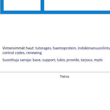
Viimeisimmät haut:
tutorages
,
haemoprotein
,
indokiinanuunilint
control codes
,
renewing
Suosittuja sanoja
:
base
,
support
,
lukio
,
provide
,
tarjous
,
myös
Tietoa