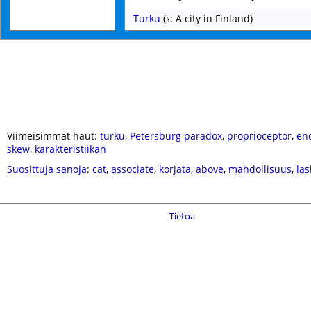
Turku
(
s
: A city in Finland)
Viimeisimmät haut:
turku
,
Petersburg paradox
,
proprioceptor
,
en
skew
,
karakteristiikan
Suosittuja sanoja
:
cat
,
associate
,
korjata
,
above
,
mahdollisuus
,
las
Tietoa