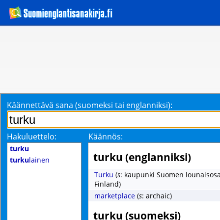
Käännettävä sana (suomeksi tai englanniksi):
Hakuluettelo:
Käännös:
turku
turku (englanniksi)
turku
lainen
Turku
(
s
: kaupunki Suomen lounaisosas
Finland)
marketplace
(
s
: archaic)
turku (suomeksi)