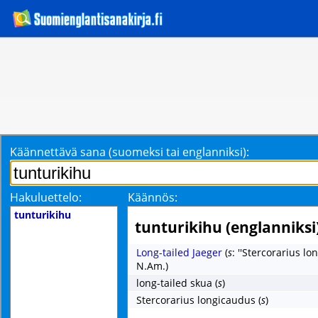
Käännettävä sana (suomeksi tai englanniksi):
Hakuluettelo:
Käännös:
tunturikihu
tunturikihu (englanniksi
Long-tailed Jaeger
(
s
: ''Stercorarius lo
N.Am.)
long-tailed skua
(
s
)
Stercorarius longicaudus
(
s
)