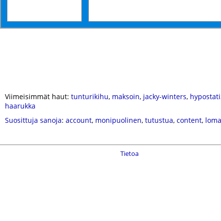
Viimeisimmät haut:
tunturikihu
,
maksoin
,
jacky-winters
,
hypostati
haarukka
Suosittuja sanoja
:
account
,
monipuolinen
,
tutustua
,
content
,
lom
Tietoa