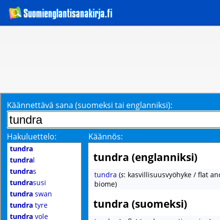
Käännettävä sana (suomeksi tai englanniksi):
Hakuluettelo:
Käännös:
tundra
tundra (englanniksi)
tundra
l
tundra
s
tundra
(
s
: kasvillisuusvyöhyke / flat an
tundra
susi
biome)
tundra
swan
tundra (suomeksi)
tundra
tyre
tundra
vole