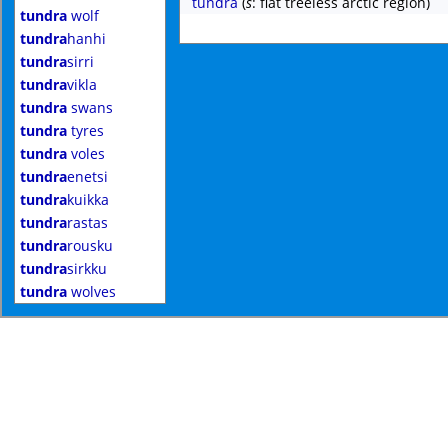
tundra
(
s
: flat treeless arctic region)
tundra
wolf
tundra
hanhi
tundra
sirri
tundra
vikla
tundra
swans
tundra
tyres
tundra
voles
tundra
enetsi
tundra
kuikka
tundra
rastas
tundra
rousku
tundra
sirkku
tundra
wolves