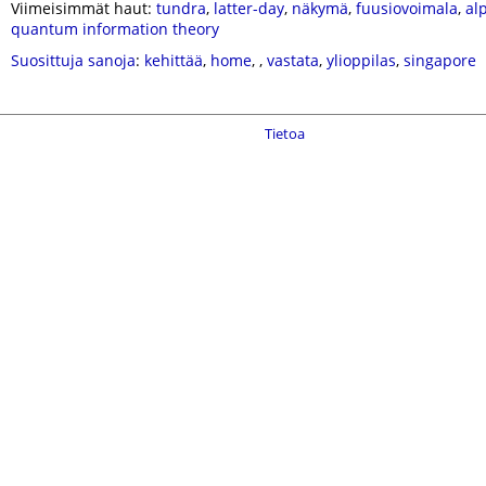
Viimeisimmät haut:
tundra
,
latter-day
,
näkymä
,
fuusiovoimala
,
al
quantum information theory
Suosittuja sanoja
:
kehittää
,
home
,
,
vastata
,
ylioppilas
,
singapore
Tietoa