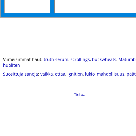
Viimeisimmät haut:
truth serum
,
scrollings
,
buckwheats
,
Matumb
huoliten
Suosittuja sanoja
:
vaikka
,
ottaa
,
ignition
,
lukio
,
mahdollisuus
,
päät
Tietoa