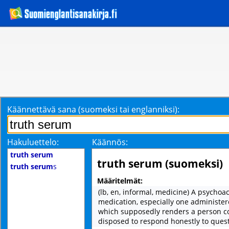
Käännettävä sana (suomeksi tai englanniksi):
Hakuluettelo:
Käännös:
truth serum
truth serum (suomeksi)
truth serum
s
Määritelmät:
(lb, en, informal, medicine) A psychoac
medication, especially one administere
which supposedly renders a person c
disposed to respond honestly to quest