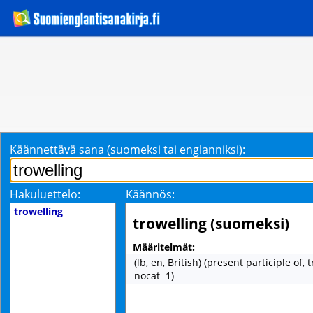
Käännettävä sana (suomeksi tai englanniksi):
Hakuluettelo:
Käännös:
trowelling
trowelling (suomeksi)
Määritelmät:
(lb, en, British) (present participle of,
nocat=1)