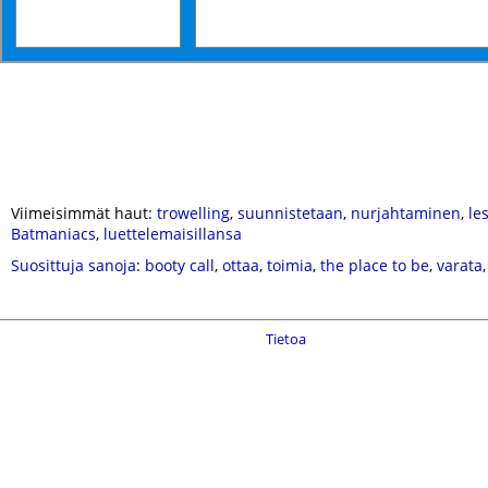
Viimeisimmät haut:
trowelling
,
suunnistetaan
,
nurjahtaminen
,
le
Batmaniacs
,
luettelemaisillansa
Suosittuja sanoja
:
booty call
,
ottaa
,
toimia
,
the place to be
,
varata
Tietoa