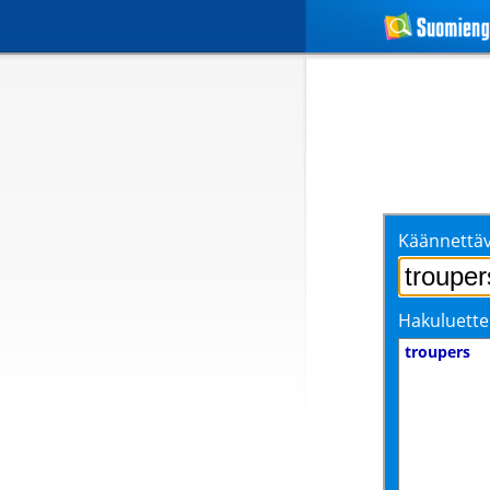
Käännettäv
Hakuluette
troupers