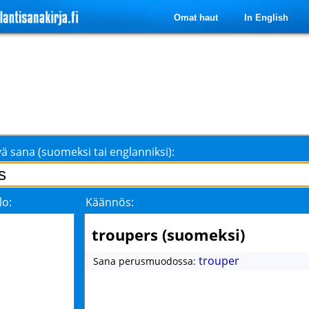
Omat haut
In English
ä sana (suomeksi tai englanniksi):
lo:
Käännös:
troupers (suomeksi)
trouper
Sana perusmuodossa: