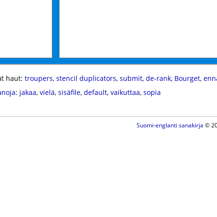
t haut:
troupers
,
stencil duplicators
,
submit
,
de-rank
,
Bourget
,
enn
anoja
:
jakaa
,
vielä
,
sisäfile
,
default
,
vaikuttaa
,
sopia
Suomi-englanti sanakirja
© 20