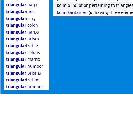
triangular
harp
kolmio-
(
a
: of or pertaining to triangles
triangular
ities
kolmikantainen
(
a
: having three eleme
triangular
izing
triangular
colon
triangular
harps
triangular
prism
triangular
izable
triangular
colons
triangular
matrix
triangular
number
triangular
prisms
triangular
ization
triangular
numbers