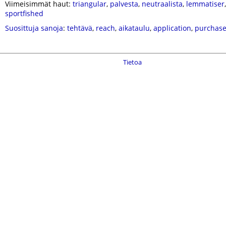
Viimeisimmät haut:
triangular
,
palvesta
,
neutraalista
,
lemmatiser
sportfished
Suosittuja sanoja
:
tehtävä
,
reach
,
aikataulu
,
application
,
purchas
Tietoa