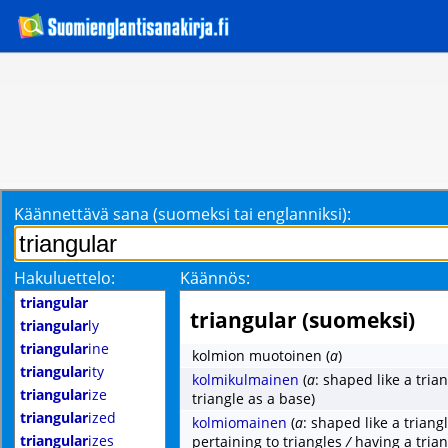
Käännettävä sana (suomeksi tai englanniksi):
Hakuluettelo:
Käännös:
triangular
triangular (suomeksi)
triangular
ly
triangular
ine
kolmion muotoinen
(
a
)
triangular
ity
kolmikulmainen
(
a
: shaped like a tria
triangular
ize
triangle as a base)
triangular
ized
kolmiomainen
(
a
: shaped like a triang
triangular
izes
pertaining to triangles
/
having a trian