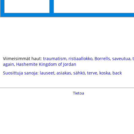
Viimeisimmät haut:
traumatism
,
ristiaallokko
,
Borrells
,
saveutua
,
again
,
Hashemite Kingdom of Jordan
Suosittuja sanoja
:
lauseet
,
asiakas
,
sähkö
,
terve
,
koska
,
back
Tietoa