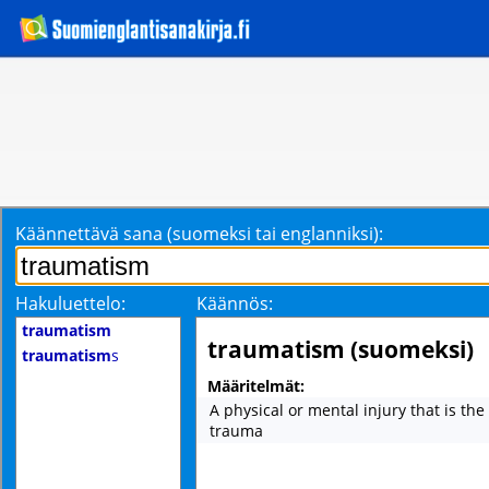
Käännettävä sana (suomeksi tai englanniksi):
Hakuluettelo:
Käännös:
traumatism
traumatism (suomeksi)
traumatism
s
Määritelmät:
A physical or mental injury that is the 
trauma