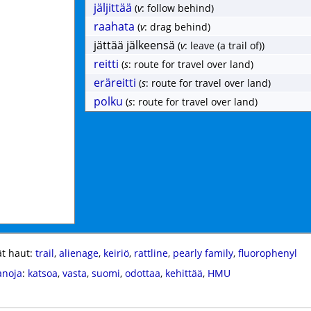
jäljittää
(
v
: follow behind)
raahata
(
v
: drag behind)
jättää jälkeensä
(
v
: leave (a trail of))
reitti
(
s
: route for travel over land)
eräreitti
(
s
: route for travel over land)
polku
(
s
: route for travel over land)
t haut:
trail
,
alienage
,
keiriö
,
rattline
,
pearly family
,
fluorophenyl
anoja
:
katsoa
,
vasta
,
suomi
,
odottaa
,
kehittää
,
HMU