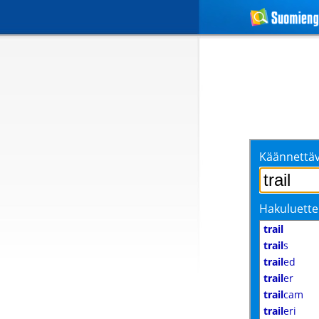
Käännettäv
Hakuluette
trail
trail
s
trail
ed
trail
er
trail
cam
trail
eri