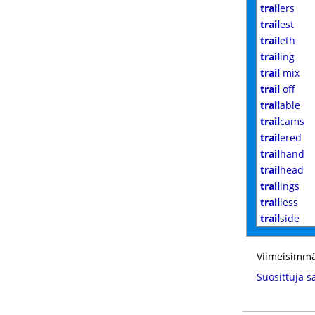
trail
ers
trail
est
trail
eth
trail
ing
trail
mix
trail
off
trail
able
trail
cams
trail
ered
trail
hand
trail
head
trail
ings
trail
less
trail
side
Viimeisimmä
Suosittuja s