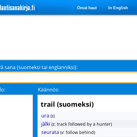
Omat haut
In English
ä sana (suomeksi tai englanniksi):
lo:
Käännös:
trail (suomeksi)
ura
(
s
)
jälki
(
s
: track followed by a hunter)
seurata
(
v
: follow behind)