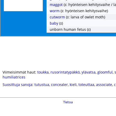
maggot
(
s
: hyönteisen kehitysvaihe / la
worm
(
s
: hyönteisen kehitysvaihe)
cutworm
(
s
: larva of owlet moth)
baby
(
s
)
unborn human fetus
(
s
)
Viimeisimmät haut:
toukka
,
rusorintatypäkkö
,
ylävatsa
,
gloomful
,
humiliatrices
Suosittuja sanoja
:
tutustua
,
concealer
,
kieli
,
toteuttaa
,
associate
,
c
Tietoa