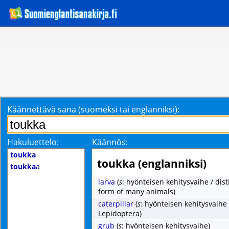
Käännettävä sana (suomeksi tai englanniksi):
Hakuluettelo:
Käännös:
toukka
toukka (englanniksi)
toukka
a
larva
(
s
: hyönteisen kehitysvaihe / dist
form of many animals)
caterpillar
(
s
: hyönteisen kehitysvaihe 
Lepidoptera)
grub
(
s
: hyönteisen kehitysvaihe)