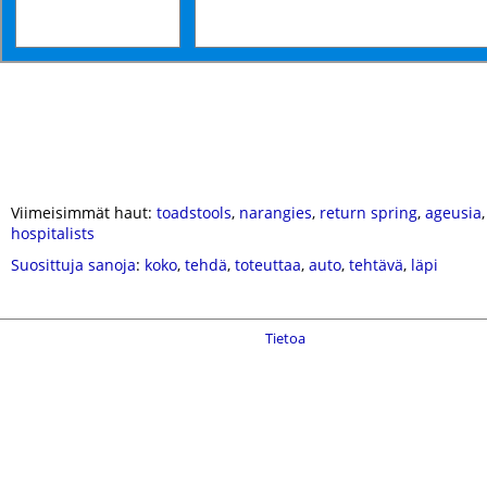
Viimeisimmät haut:
toadstools
,
narangies
,
return spring
,
ageusia
hospitalists
Suosittuja sanoja
:
koko
,
tehdä
,
toteuttaa
,
auto
,
tehtävä
,
läpi
Tietoa