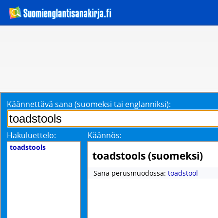
Käännettävä sana (suomeksi tai englanniksi):
Hakuluettelo:
Käännös:
toadstools
toadstools (suomeksi)
Sana perusmuodossa:
toadstool