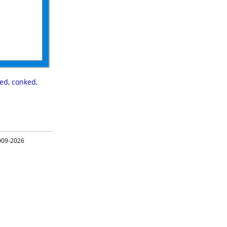
zed
,
conked
,
09-2026