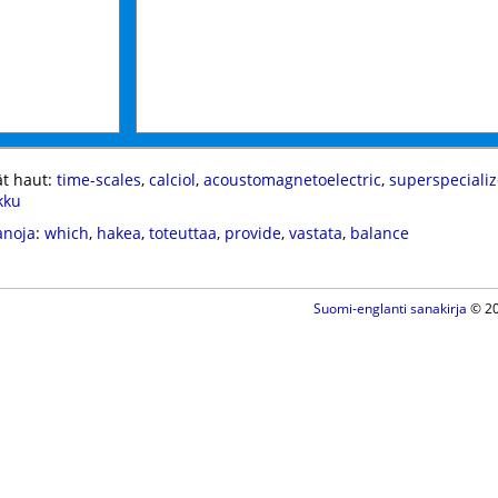
t haut:
time-scales
,
calciol
,
acoustomagnetoelectric
,
superspeciali
kku
anoja
:
which
,
hakea
,
toteuttaa
,
provide
,
vastata
,
balance
Suomi-englanti sanakirja
© 20