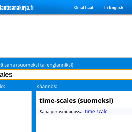
Omat haut
In English
ä sana (suomeksi tai englanniksi):
lo:
Käännös:
time-scales (suomeksi)
time-scale
Sana perusmuodossa: