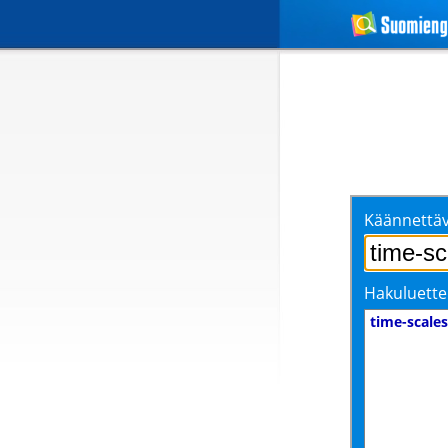
Käännettäv
Hakuluette
time-scales